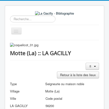
Rechercher
Basculer
la
navigation
Accueil
14e au 18e siècle
Motte (La) :: LA GACILLY
Sources
Visiter
Retour à la liste des lieux
Agenda
Type
Seigneurie ou maison noble
Aide
Village
Motte (La)
Contactez-nous
Ville
Code postal
A propos
LA GACILLY
56200