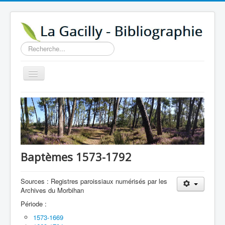
Rechercher
Basculer
la
navigation
Accueil
14e au 18e siècle
Sources
Visiter
Baptèmes 1573-1792
Agenda
Sources : Registres paroissiaux numérisés par les
Aide
Archives du Morbihan
Contactez-nous
Période :
1573-1669
A propos