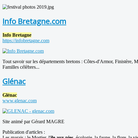
Info Bretagne.com
Info Bretagne
https://infobretagne.com
Tout savoir sur les départements bretons : Côtes-d'Armor, Finistère, 
Familles célèbres...
Glénac
Glénac
www.glenac.com
Site animé par Gérard MAGRE
Publication d'articles :
Les marais : le Mortier, l'
ile aux pies
, écologie, la faune, la flore, la v