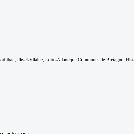
Morbihan, Ille-et-Vilaine, Loire-Atlantique Communes de Bretagne, Hist
ie dans les marais.