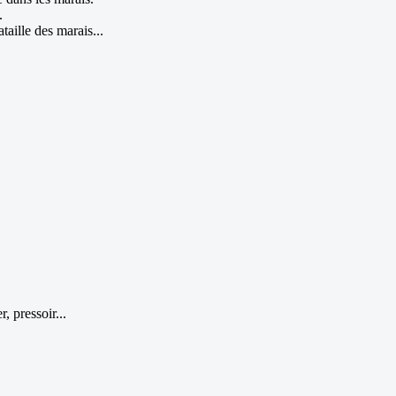
.
taille des marais...
, pressoir...