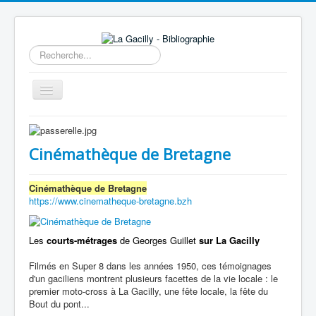
Rechercher
Basculer
la
navigation
Accueil
14e au 18e siècle
Cinémathèque de Bretagne
Sources
Cinémathèque de Bretagne
Visiter
https://www.cinematheque-bretagne.bzh
Agenda
Les
courts-métrages
de Georges Guillet
sur La Gacilly
Aide
Filmés en Super 8 dans les années 1950, ces témoignages
Contactez-nous
d'un gaciliens montrent plusieurs facettes de la vie locale : le
premier moto-cross à La Gacilly, une fête locale, la fête du
A propos
Bout du pont...