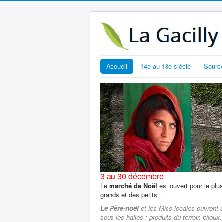
Accueil
14e au 18e siècle
Sourc
3 au 30 décembre
Le
marché de Noël
est ouvert pour le plu
grands et des petits
Le Père-noël
et les Miss locales ouvrent o
sous les halles : produits du terroir, bijoux,