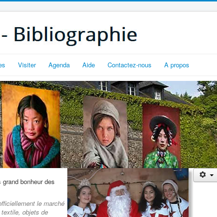
es
Visiter
Agenda
Aide
Contactez-nous
A propos
s grand bonheur des
fficiellement le marché
 textile, objets de