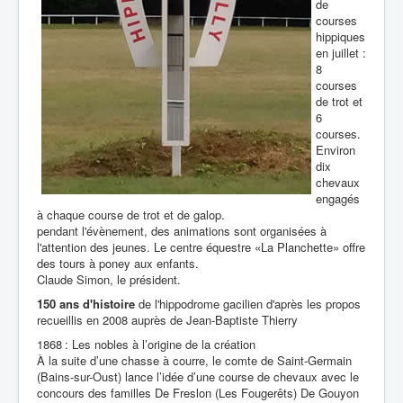
de
courses
hippiques
en juillet :
8
courses
de trot et
6
courses.
Environ
dix
chevaux
engagés
à chaque course de trot et de galop.
pendant l'évènement, des animations sont organisées à
l'attention des jeunes. Le centre équestre «La Planchette» offre
des tours à poney aux enfants.
Claude Simon, le président.
150 ans d'histoire
de l'hippodrome gacilien d'après les propos
recueillis en 2008 auprès de Jean-Baptiste Thierry
1868 : Les nobles à l’origine de la création
À la suite d’une chasse à courre, le comte de Saint-Germain
(Bains-sur-Oust) lance l’idée d’une course de chevaux avec le
concours des familles De Freslon (Les Fougerêts) De Gouyon