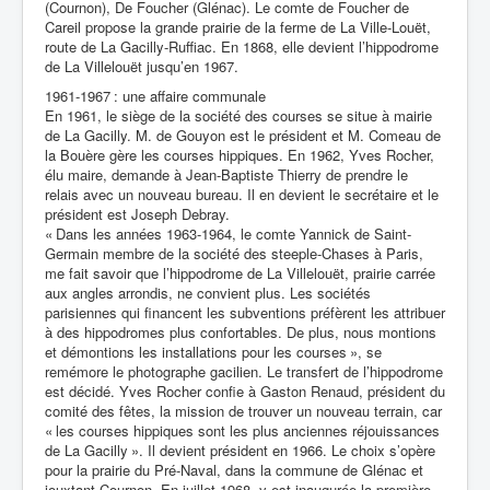
(Cournon), De Foucher (Glénac). Le comte de Foucher de
Careil propose la grande prairie de la ferme de La Ville-Louët,
route de La Gacilly-Ruffiac. En 1868, elle devient l’hippodrome
de La Villelouët jusqu’en 1967.
1961-1967 : une affaire communale
En 1961, le siège de la société des courses se situe à mairie
de La Gacilly. M. de Gouyon est le président et M. Comeau de
la Bouère gère les courses hippiques. En 1962, Yves Rocher,
élu maire, demande à Jean-Baptiste Thierry de prendre le
relais avec un nouveau bureau. Il en devient le secrétaire et le
président est Joseph Debray.
« Dans les années 1963-1964, le comte Yannick de Saint-
Germain membre de la société des steeple-Chases à Paris,
me fait savoir que l’hippodrome de La Villelouët, prairie carrée
aux angles arrondis, ne convient plus. Les sociétés
parisiennes qui financent les subventions préfèrent les attribuer
à des hippodromes plus confortables. De plus, nous montions
et démontions les installations pour les courses », se
remémore le photographe gacilien. Le transfert de l’hippodrome
est décidé. Yves Rocher confie à Gaston Renaud, président du
comité des fêtes, la mission de trouver un nouveau terrain, car
« les courses hippiques sont les plus anciennes réjouissances
de La Gacilly ». Il devient président en 1966. Le choix s’opère
pour la prairie du Pré-Naval, dans la commune de Glénac et
jouxtant Cournon. En juillet 1968, y est inaugurée la première