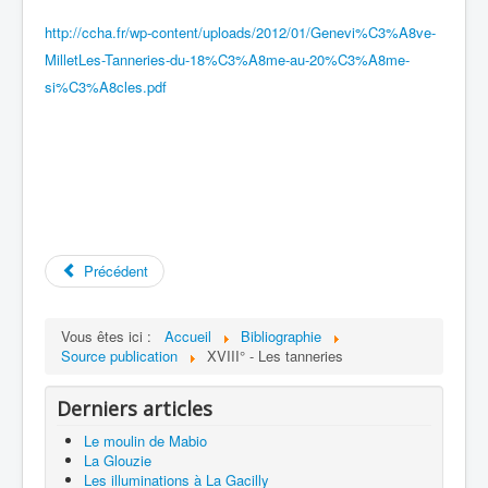
http://ccha.fr/wp-content/uploads/2012/01/Genevi%C3%A8ve-
MilletLes-Tanneries-du-18%C3%A8me-au-20%C3%A8me-
si%C3%A8cles.pdf
Précédent
Vous êtes ici :
Accueil
Bibliographie
Source publication
XVIII° - Les tanneries
Derniers articles
Le moulin de Mabio
La Glouzie
Les illuminations à La Gacilly