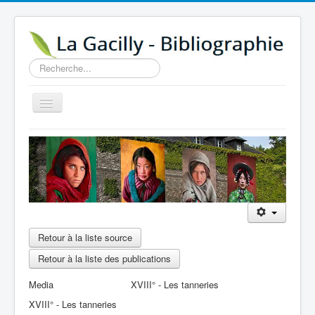
Rechercher
Basculer
la
navigation
Accueil
14e au 18e siècle
Sources
Visiter
Agenda
Retour à la liste source
Aide
Retour à la liste des publications
Contactez-nous
Media
XVIII° - Les tanneries
XVIII° - Les tanneries
A propos