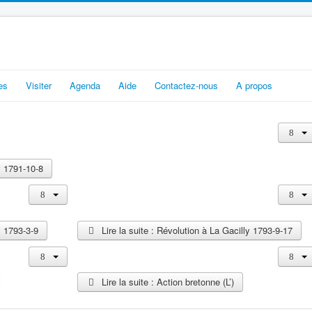
es
Visiter
Agenda
Aide
Contactez-nous
A propos
y 1791-10-8
y 1793-3-9
Lire la suite : Révolution à La Gacilly 1793-9-17
Lire la suite : Action bretonne (L’)