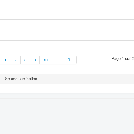
Page 1 sur 2
6
7
8
9
10
Source publication