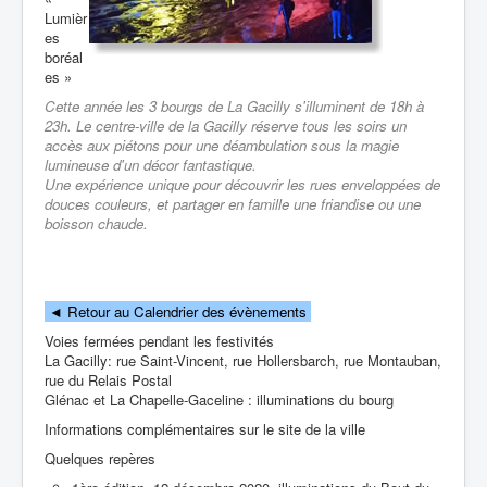
Lumièr
es
boréal
es »
Cette année les 3 bourgs de La Gacilly s'illuminent de 18h à
23h. Le centre-ville de la Gacilly réserve tous les soirs un
accès aux piétons pour une déambulation sous la magie
lumineuse d'un décor fantastique.
Une expérience unique pour découvrir les rues enveloppées de
douces couleurs, et partager en famille une friandise ou une
boisson chaude.
◄
Retour au Calendrier des évènements
Voies fermées pendant les festivités
La Gacilly: rue Saint-Vincent, rue Hollersbarch, rue Montauban,
rue du Relais Postal
Glénac et La Chapelle-Gaceline : illuminations du bourg
Informations complémentaires sur le site de la ville
Quelques repères