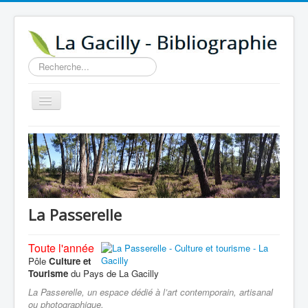
Rechercher
Basculer
la
navigation
Accueil
14e au 18e siècle
Sources
Visiter
La Passerelle
Agenda
Toute l'année
Aide
Pôle
Culture et
Tourisme
du Pays de La Gacilly
Contactez-nous
La Passerelle, un espace dédié à l’art contemporain, artisanal
A propos
ou photographique.