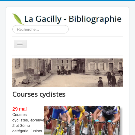
Rechercher
Basculer
la
navigation
Accueil
14e au 18e siècle
Sources
Visiter
Courses cyclistes
Agenda
29 mai
Aide
Courses
cyclistes, épreuve
Contactez-nous
2 et 3ème
A propos
catégorie, juniors