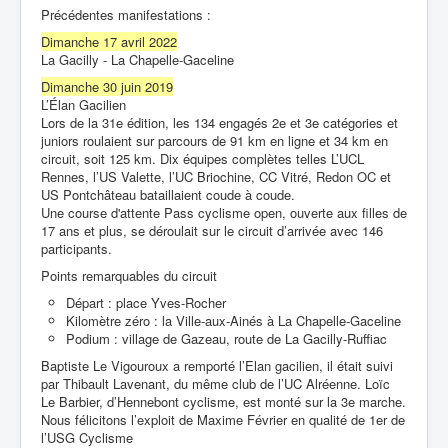
Précédentes manifestations :
Dimanche 17 avril 2022
La Gacilly - La Chapelle-Gaceline
Dimanche 30 juin 2019
L’Élan Gacilien
Lors de la 31e édition, les 134 engagés 2e et 3e catégories et
juniors roulaient sur parcours de 91 km en ligne et 34 km en
circuit, soit 125 km. Dix équipes complètes telles L’UCL
Rennes, l’US Valette, l’UC Briochine, CC Vitré, Redon OC et
US Pontchâteau bataillaient coude à coude.
Une course d'attente Pass cyclisme open, ouverte aux filles de
17 ans et plus, se déroulait sur le circuit d’arrivée avec 146
participants.
Points remarquables du circuit
Départ : place Yves-Rocher
Kilomètre zéro : la Ville-aux-Ainés à La Chapelle-Gaceline
Podium : village de Gazeau, route de La Gacilly-Ruffiac
Baptiste Le Vigouroux a remporté l’Elan gacilien, il était suivi
par Thibault Lavenant, du même club de l’UC Alréenne. Loïc
Le Barbier, d’Hennebont cyclisme, est monté sur la 3e marche.
Nous félicitons l’exploit de Maxime Février en qualité de 1er de
l’USG Cyclisme