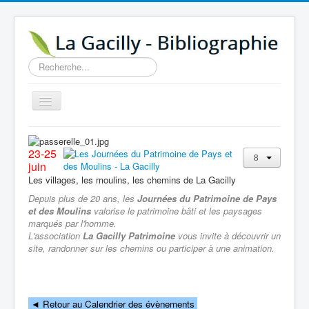
Rechercher
Basculer
la
navigation
Accueil
23-25
14e au 18e siècle
juin
Les villages, les moulins, les chemins de La Gacilly
Sources
Depuis plus de 20 ans, les
Journées du Patrimoine de Pays
Visiter
et des Moulins
valorise le patrimoine bâti et les paysages
marqués par l'homme.
Agenda
L'association
La Gacilly Patrimoine
vous invite à découvrir un
site, randonner sur les chemins ou participer à une animation.
Aide
Contactez-nous
A propos
◄
Retour au Calendrier des évènements