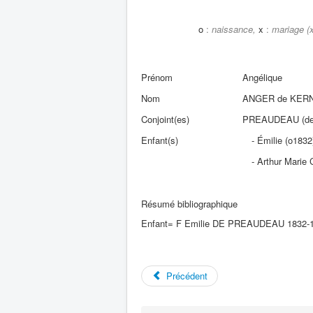
o
:
naissance,
x
:
mariage (x
Prénom
Angélique
Nom
ANGER de KER
Conjoint(es)
PREAUDEAU (de) :
Enfant(s)
- Émilie (o1832
- Arthur Marie C
Résumé bibliographique
Enfant= F Emilie DE PREAUDEAU 1832-1
Précédent