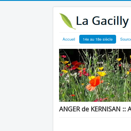
Accueil
14e au 18e siècle
Sourc
ANGER de KERNISAN :: 