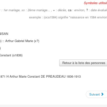
Symboles utilisé
 : 1er mariage, xx : 2ème mariage... ,
+
:
décès,
ca
:
environ,
?
:
date évalué
exemple : (oca1584) signifie "
naissance en 1584 environ
NISAN
: Arthur Gabriel Marie (x?)
)
onstant (o1836)
Retour à la liste des personnes
871 H Arthur Marie Constant DE PREAUDEAU 1836-1913
Suivant