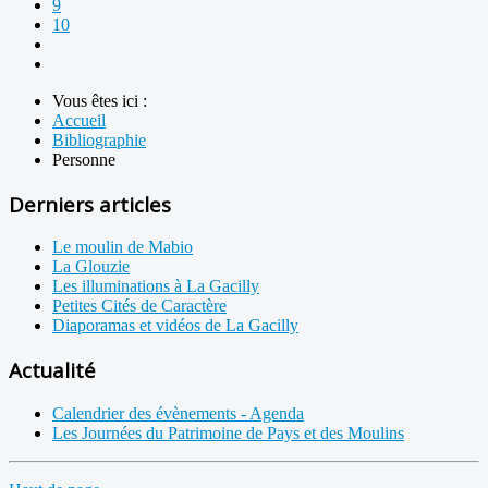
9
10
Vous êtes ici :
Accueil
Bibliographie
Personne
Derniers articles
Le moulin de Mabio
La Glouzie
Les illuminations à La Gacilly
Petites Cités de Caractère
Diaporamas et vidéos de La Gacilly
Actualité
Calendrier des évènements - Agenda
Les Journées du Patrimoine de Pays et des Moulins