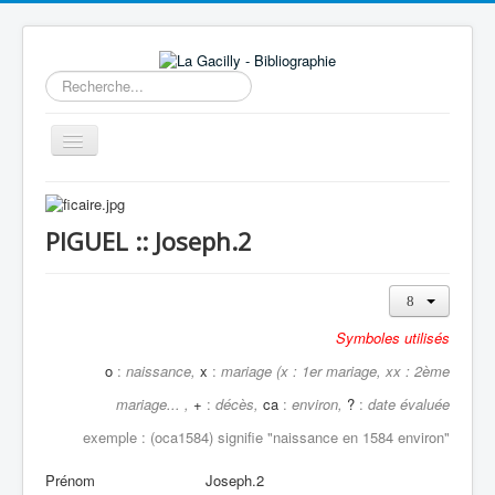
Rechercher
Basculer
la
navigation
Accueil
14e au 18e siècle
PIGUEL :: Joseph.2
Sources
Visiter
Symboles utilisés
Agenda
o
:
naissance,
x
:
mariage (x : 1er mariage, xx : 2ème
Aide
mariage... ,
+
:
décès,
ca
:
environ,
?
:
date évaluée
Contactez-nous
exemple : (oca1584) signifie "
naissance en 1584 environ"
A propos
Prénom
Joseph.2