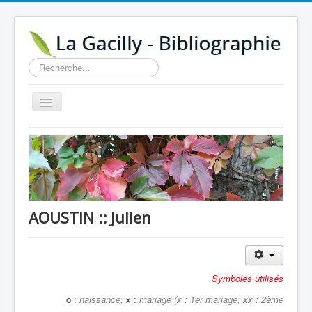
Rechercher
Basculer
la
navigation
Accueil
14e au 18e siècle
Sources
Visiter
AOUSTIN :: Julien
Agenda
Aide
Contactez-nous
Symboles utilisés
o
:
naissance,
x
:
mariage (x : 1er mariage, xx : 2ème
A propos