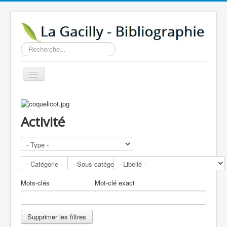
Rechercher
Basculer
la
navigation
Accueil
14e au 18e siècle
Activité
Sources
Visiter
Agenda
Mots-clés
Mot-clé exact
Aide
Contactez-nous
Supprimer les filtres
A propos