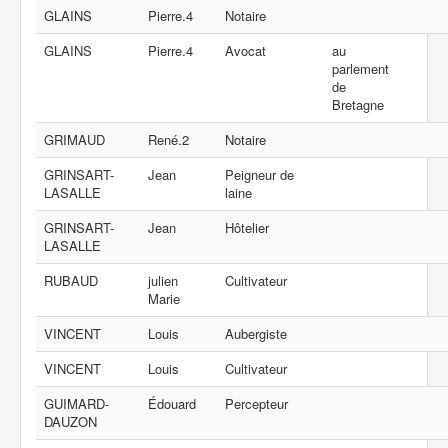
GLAINS
Pierre.4
Notaire
GLAINS
Pierre.4
Avocat
au
parlement
de
Bretagne
GRIMAUD
René.2
Notaire
GRINSART-
Jean
Peigneur de
LASALLE
laine
GRINSART-
Jean
Hôtelier
LASALLE
RUBAUD
julien
Cultivateur
Marie
VINCENT
Louis
Aubergiste
VINCENT
Louis
Cultivateur
GUIMARD-
Édouard
Percepteur
DAUZON