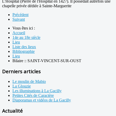
L'Hospital (Pierre de l'Hospital en 1427). Il possédait autrefois une
chapelle privée dédiée à Sainte-Marguerite
Précédent
Suivant
Vous êtes ici :
Accueil
14e au 18e siècle
Lieu
Liste des lieux
Bibliographie
Lieu
Bilaire :: SAINT-VINCENT-SUR-OUST
Derniers articles
Le moulin de Mabio
La Glouzie
Les illuminations à La Gacilly
Petites Cités de Caractère
Diaporamas et vidéos de La Gacilly
Actualité