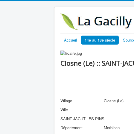
Accueil
14e au 18e siècle
Sourc
Closne (Le) :: SAINT-JA
Village
Closne (Le)
Ville
SAINT-JACUT-LES-PINS
Département
Morbihan