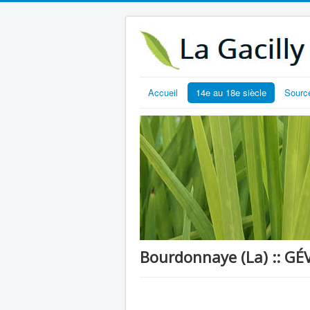
Accueil
14e au 18e siècle
Sourc
Bourdonnaye (La) :: GÉ