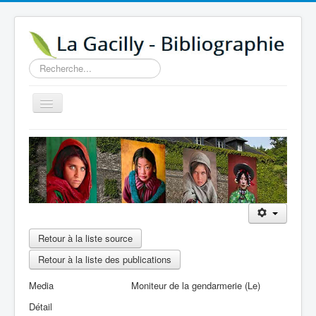
Rechercher
Basculer
la
navigation
Accueil
14e au 18e siècle
Sources
Visiter
Agenda
Retour à la liste source
Aide
Retour à la liste des publications
Contactez-nous
Media
Moniteur de la gendarmerie (Le)
A propos
Détail