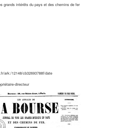
es grands intérêts du pays et des chemins de fer
nf.fr/ark:/12148/cb32693788f/date
priétaire-directeur