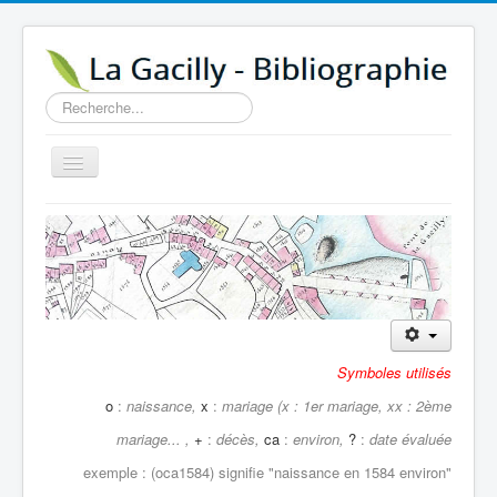
Rechercher
Basculer
la
navigation
Accueil
14e au 18e siècle
Sources
Visiter
Agenda
Symboles utilisés
Aide
o
:
naissance,
x
:
mariage (x : 1er mariage, xx : 2ème
mariage... ,
+
:
décès,
ca
:
environ,
?
:
date évaluée
Contactez-nous
exemple : (oca1584) signifie "
naissance en 1584 environ"
A propos