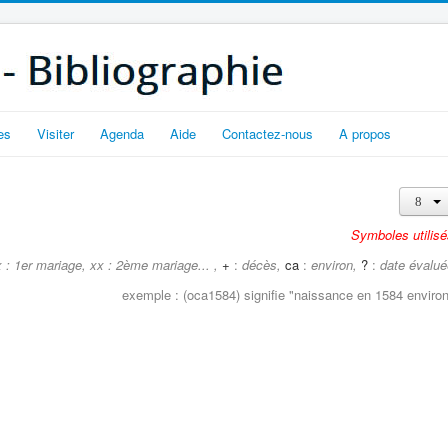
es
Visiter
Agenda
Aide
Contactez-nous
A propos
Symboles utilisé
 : 1er mariage, xx : 2ème mariage... ,
+
:
décès,
ca
:
environ,
?
:
date évalué
exemple : (oca1584) signifie "
naissance en 1584 environ