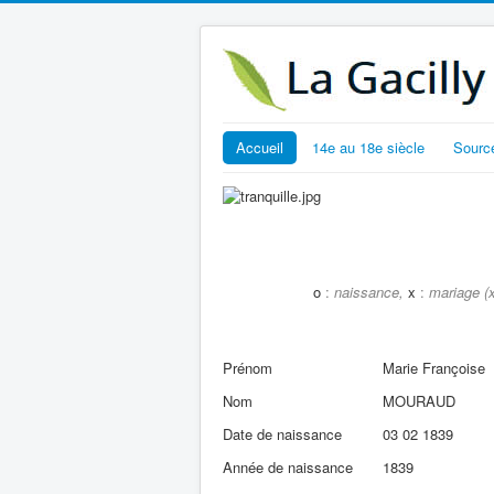
Accueil
14e au 18e siècle
Sourc
o
:
naissance,
x
:
mariage (x
Prénom
Marie Françoise
Nom
MOURAUD
Date de naissance
03 02 1839
Année de naissance
1839