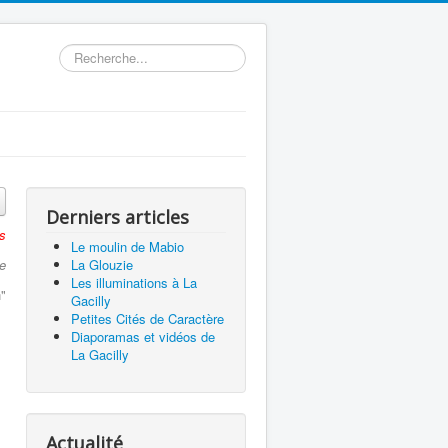
Rechercher
Derniers articles
s
Le moulin de Mabio
e
La Glouzie
Les illuminations à La
"
Gacilly
Petites Cités de Caractère
Diaporamas et vidéos de
La Gacilly
Actualité