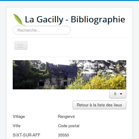
Rechercher
Basculer
la
navigation
Accueil
14e au 18e siècle
Sources
Visiter
Agenda
Retour à la liste des lieux
Aide
Village
Rangervé
Contactez-nous
Ville
Code postal
A propos
SIXT-SUR-AFF
35550