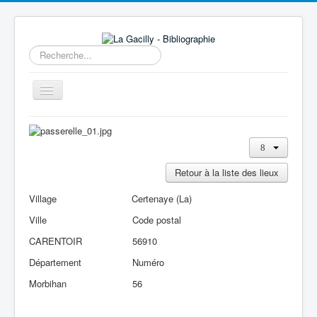
Rechercher
Basculer
la
navigation
Accueil
14e au 18e siècle
Retour à la liste des lieux
Sources
Visiter
Village
Certenaye (La)
Ville
Code postal
Agenda
CARENTOIR
56910
Aide
Département
Numéro
Contactez-nous
Morbihan
56
A propos