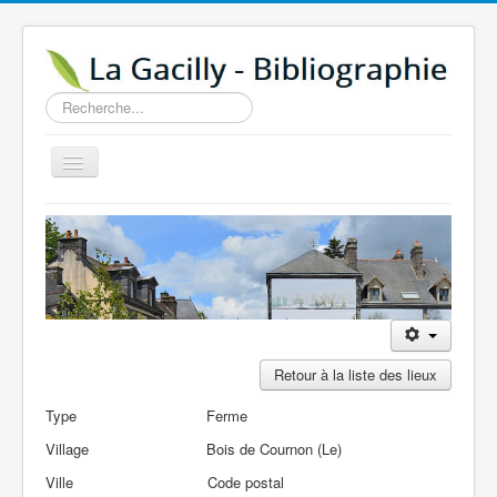
Rechercher
Basculer
la
navigation
Accueil
14e au 18e siècle
Sources
Visiter
Agenda
Retour à la liste des lieux
Aide
Type
Ferme
Contactez-nous
Village
Bois de Cournon (Le)
A propos
Ville
Code postal