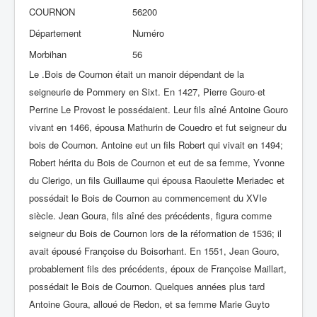
COURNON
56200
Département
Numéro
Morbihan
56
Le .Bois de Cournon était un manoir dépendant de la
seigneurie de Pommery en Sixt. En 1427, Pierre Gouro·et
Perrine Le Provost le possédaient. Leur fils aîné Antoine Gouro
vivant en 1466, épousa Mathurin de Couedro et fut seigneur du
bois de Cournon. Antoine eut un fils Robert qui vivait en 1494;
Robert hérita du Bois de Cournon et eut de sa femme, Yvonne
du Clerigo, un fils Guillaume qui épousa Raoulette Meriadec et
possédait le Bois de Cournon au commencement du XVIe
siècle. Jean Goura, fils aîné des précédents, figura comme
seigneur du Bois de Cournon lors de la réformation de 1536; il
avait épousé Françoise du Boisorhant. En 1551, Jean Gouro,
probablement fils des précédents, époux de Françoise Maillart,
possédait le Bois de Cournon. Quelques années plus tard
Antoine Goura, alloué de Redon, et sa femme Marie Guyto