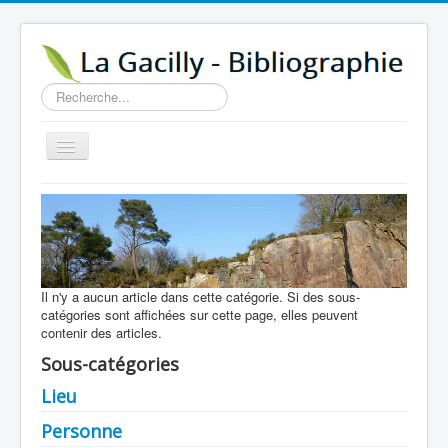
Rechercher
Basculer
la
navigation
Accueil
14e au 18e siècle
Sources
Il n'y a aucun article dans cette catégorie. Si des sous-
Visiter
catégories sont affichées sur cette page, elles peuvent
Agenda
contenir des articles.
Sous-catégories
Aide
Lieu
Contactez-nous
Personne
A propos