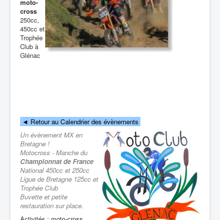
moto-
cross
250cc,
450cc et
Trophée
Club à
Glénac
◄
Retour au Calendrier des évènements
Un évènement MX en
Bretagne !
Motocross - Manche du
Championnat de France
National 450cc et 250cc
Ligue de Bretagne 125cc et
Trophée Club
Buvette et petite
restauration sur place.
Activités : moto-cross,