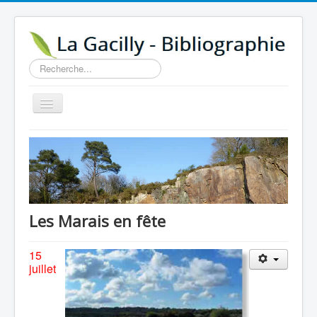
Rechercher
Basculer
la
navigation
Accueil
14e au 18e siècle
Sources
Visiter
Les Marais en fête
Agenda
15
Aide
juillet
Contactez-nous
A propos