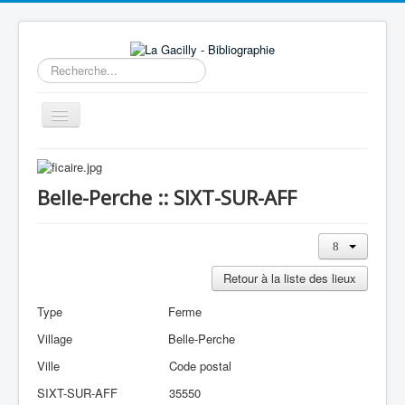
Rechercher
Basculer
la
navigation
Accueil
14e au 18e siècle
Belle-Perche :: SIXT-SUR-AFF
Sources
Visiter
Retour à la liste des lieux
Agenda
Type
Ferme
Aide
Village
Belle-Perche
Contactez-nous
Ville
Code postal
A propos
SIXT-SUR-AFF
35550