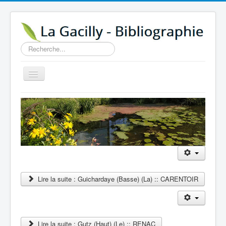
Rechercher
Basculer
la
navigation
Accueil
14e au 18e siècle
Sources
Visiter
Agenda
Lire la suite : Guichardaye (Basse) (La) :: CARENTOIR
Aide
Contactez-nous
A propos
Lire la suite : Gutz (Haut) (Le) :: RENAC