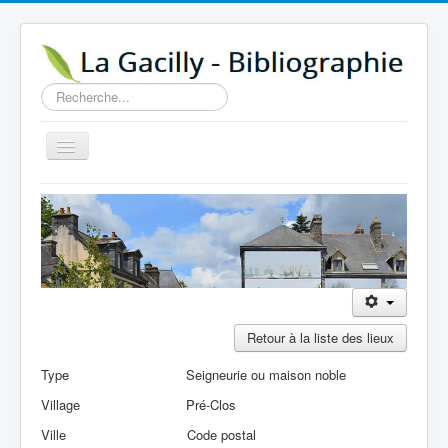
Rechercher
Basculer
la
navigation
Accueil
14e au 18e siècle
Sources
Visiter
Agenda
Retour à la liste des lieux
Aide
Type
Seigneurie ou maison noble
Contactez-nous
Village
Pré-Clos
A propos
Ville
Code postal