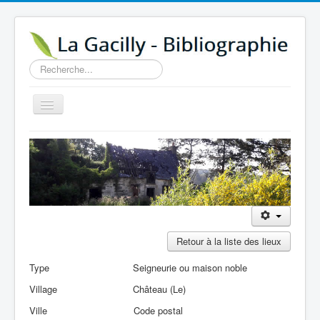
Rechercher
Basculer
la
navigation
Accueil
14e au 18e siècle
Sources
Visiter
Agenda
Retour à la liste des lieux
Aide
Type
Seigneurie ou maison noble
Contactez-nous
Village
Château (Le)
A propos
Ville
Code postal