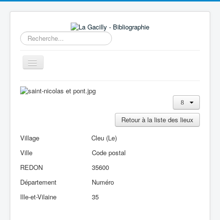
Rechercher
Basculer
la
navigation
Accueil
14e au 18e siècle
Retour à la liste des lieux
Sources
Visiter
Village
Cleu (Le)
Ville
Code postal
Agenda
REDON
35600
Aide
Département
Numéro
Contactez-nous
Ille-et-Vilaine
35
A propos