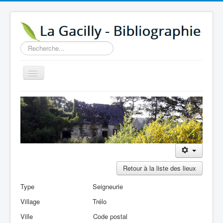
Rechercher
Basculer
la
navigation
Accueil
14e au 18e siècle
Sources
Visiter
Agenda
Retour à la liste des lieux
Aide
Type
Seigneurie
Contactez-nous
Village
Trélo
A propos
Ville
Code postal