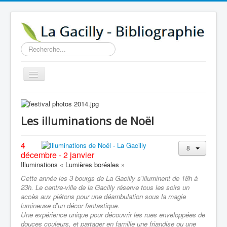
Rechercher
Basculer
la
navigation
Accueil
14e au 18e siècle
Les illuminations de Noël
Sources
4
Visiter
décembre - 2 janvier
Illuminations « Lumières boréales »
Agenda
Cette année les 3 bourgs de La Gacilly s'illuminent de 18h à
Aide
23h. Le centre-ville de la Gacilly réserve tous les soirs un
accès aux piétons pour une déambulation sous la magie
Contactez-nous
lumineuse d'un décor fantastique.
Une expérience unique pour découvrir les rues enveloppées de
A propos
douces couleurs, et partager en famille une friandise ou une